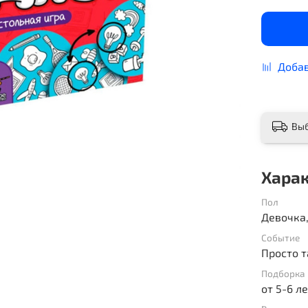
Добав
Вы
Хара
Пол
Девочка
Событие
Просто т
Подборка 
от 5-6 ле