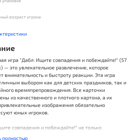
а упаковке
ный возраст игрока
актеристики
ание
ая игра "Дабл: Ищите совпадения и побеждайте!" (57
) — это увлекательное развлечение, которое
т внимательность и быстроту реакции. Эта игра
тличным выбором как для детских праздников, так и
ейного времяпрепровождения. Все карточки
ены из качественного и плотного картона, а их
 привлекательные изображения обязательно
есуют юных игроков.
щите совпадения и побеждайте!" не только
т детей от гаджетов, но и позволяет провести время
ь полностью