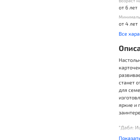
Возраст н
от 6 лет
Минималь
от 4 лет
Все хар
Опис
Настольн
карточек
развивае
станет о
для сем
изготовл
яркие и
заинтер
"Дабл: И
отвлекае
Показат