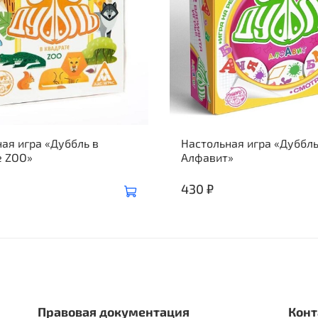
ая игра «Дуббль в
Настольная игра «Дуббл
е ZOO»
Алфавит»
430 ₽
Правовая документация
Конт