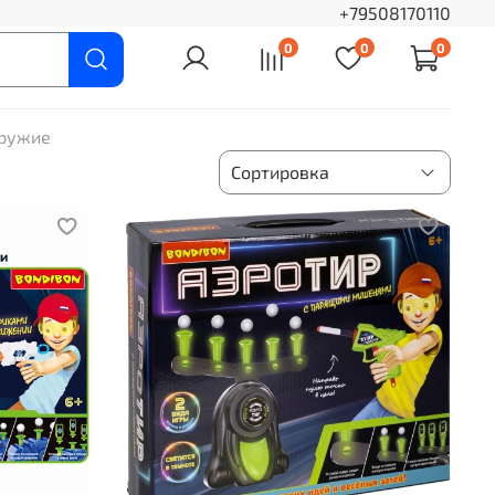
+79508170110
0
0
0
оружие