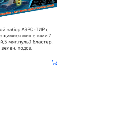
ой набор АЭРО-ТИР с
ющимися мишенями,7
,5 мяг.пуль,1 бластер,
зелен. подсв.