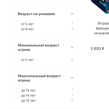
Возраст на упаковке
Игров
1
от 5 лет
враща
3
от 6 лет
мишеней
Минимальный возраст
3 800 ₽
игрока
4
от 5 лет
Максимальный возраст
игрока
1
до 12 лет
1
до 14 лет
2
до 10 лет