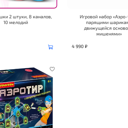
шки 2 штуки, 8 каналов,
Игровой набор «Аэро-
10 мелодий
парящими шарика
движущейся осново
мишенями»
4 990 ₽