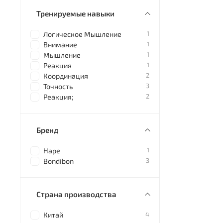
Тренируемые навыки
1
Логическое Мышление
1
Внимание
1
Мышление
1
Реакция
2
Координация
3
Точность
2
Реакция;
Бренд
1
Hape
3
Bondibon
Страна производства
4
Китай