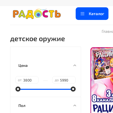
Каталог
Главн
детское оружие
Цена
—
от
до
Пол