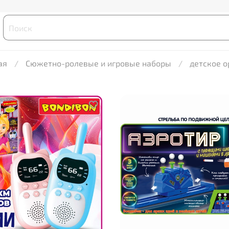
ая
Сюжетно-ролевые и игровые наборы
детское 