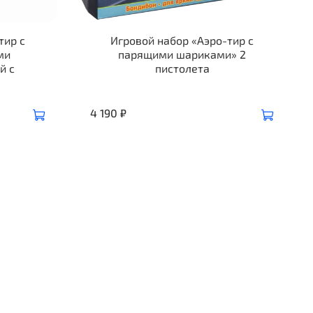
тир с
Игровой набор «Аэро-тир с
ми
парящими шариками» 2
й с
пистолета
4 190 ₽