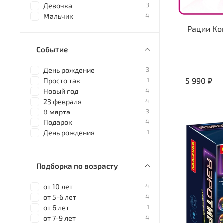
3
Девочка
4
Мальчик
Рации Ко
Событие
3
День рождение
5 990 ₽
1
Просто так
4
Новый год
4
23 февраля
3
8 марта
4
Подарок
1
День рождения
Подборка по возрасту
4
от 10 лет
4
от 5-6 лет
1
от 6 лет
4
от 7-9 лет