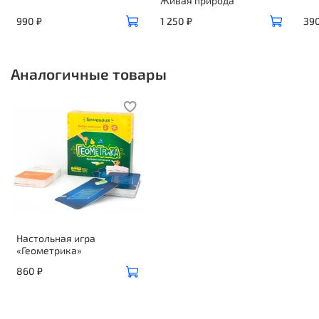
Живая природа
990 ₽
1 250 ₽
390
Аналогичные товары
Настольная игра
«Геометрика»
860 ₽