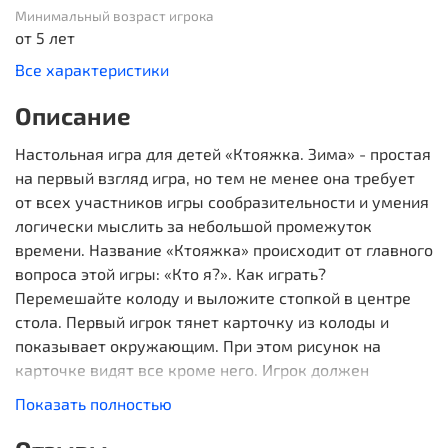
Минимальный возраст игрока
от 5 лет
Все характеристики
Описание
Настольная игра для детей «Ктояжка. Зима» - простая
на первый взгляд игра, но тем не менее она требует
от всех участников игры сообразительности и умения
логически мыслить за небольшой промежуток
времени. Название «Ктояжка» происходит от главного
вопроса этой игры: «Кто я?». Как играть?
Перемешайте колоду и выложите стопкой в центре
стола. Первый игрок тянет карточку из колоды и
показывает окружающим. При этом рисунок на
карточке видят все кроме него. Игрок должен
задавать вопросы, на которые можно ответить только
Показать полностью
ДА или НЕТ, например: я предмет? я желтый? и т.п. За
один ход он может задать только 3 вопроса. Если с