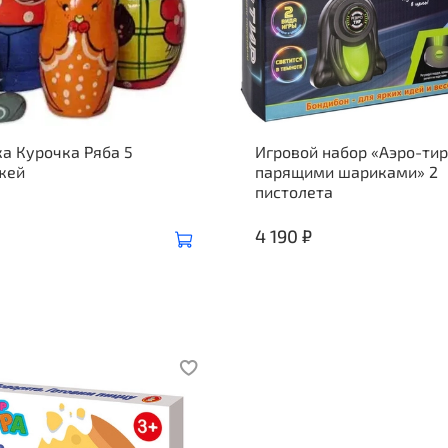
а Курочка Ряба 5
Игровой набор «Аэро-тир
жей
парящими шариками» 2
пистолета
4 190 ₽