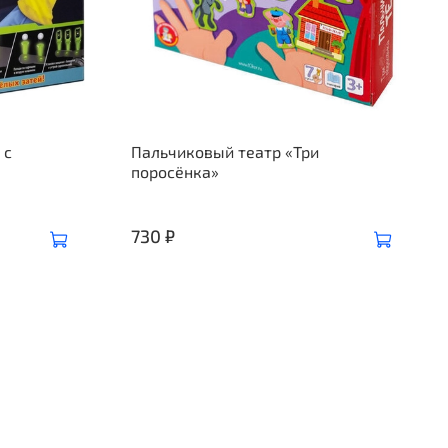
 с
Пальчиковый театр «Три
поросёнка»
730 ₽