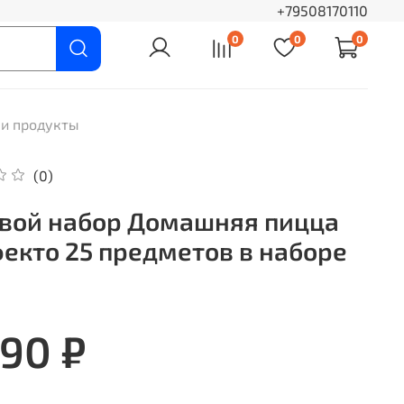
+79508170110
0
0
0
 и продукты
(0)
вой набор Домашняя пицца
екто 25 предметов в наборе
590 ₽