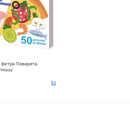
 фетра Поварята.
 пиццу