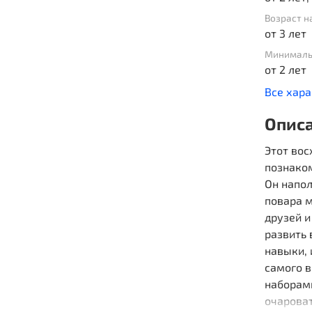
Возраст н
от 3 лет
Минималь
от 2 лет
Все хар
Опис
Этот во
познако
Он напо
повара м
друзей и
развить
навыки,
самого в
наборами
очарова