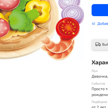
Добав
Вы
Хара
Пол
Девочка
Событие
Просто т
рождени
Подборка 
от 2 лет,