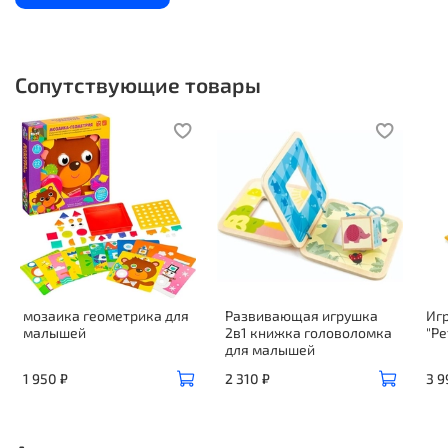
Сопутствующие товары
мозаика геометрика для
Развивающая игрушка
Иг
малышей
2в1 книжка головоломка
"Р
для малышей
1 950 ₽
2 310 ₽
3 9