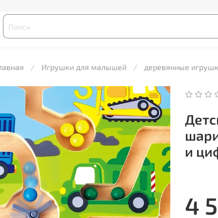
лавная
Игрушки для малышей
деревянные игруш
Детс
шари
и ци
4 