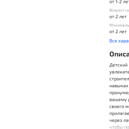
от 1-2 ле
Возраст н
от 2 лет
Минималь
от 2 лет
Все хар
Опис
Детский 
увлекат
строител
навыках 
пронуме
вашему р
своего м
прилага
через ла
чтобы п