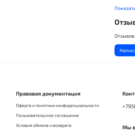
средств
Показат
проблем 
развити
Отзы
решения 
Идеальн
Отзывов 
конструи
идеальна
Напис
Правовая документация
Конт
Оферта и политика конфиденциальности
+795
Пользовательское соглашение
Условия обмена и возврата
Мы в