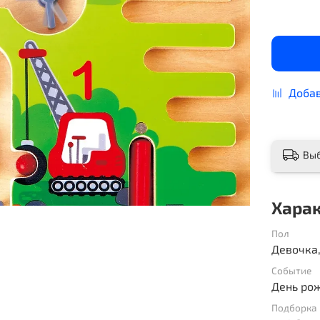
Добав
Вы
Хара
Пол
Девочка
Событие
День рож
Подборка 