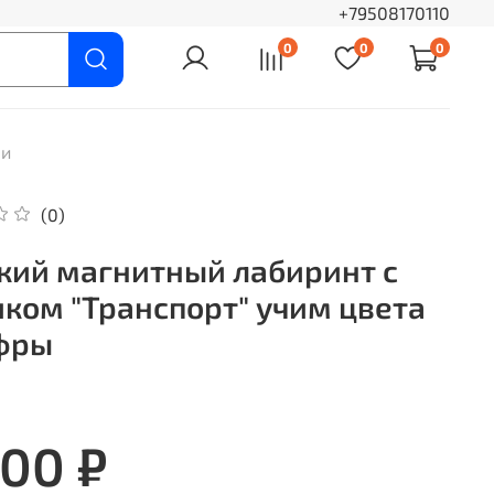
+79508170110
0
0
0
ки
(0)
кий магнитный лабиринт с
ком "Транспорт" учим цвета
фры
500 ₽