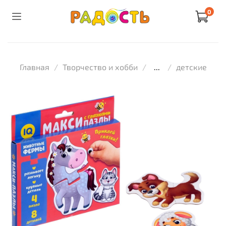
0
Главная
Творчество и хобби
...
детские