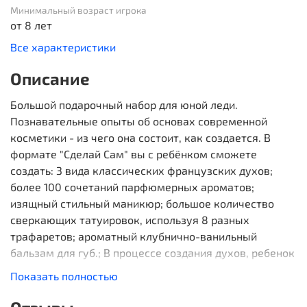
Минимальный возраст игрока
от 8 лет
Все характеристики
Описание
Большой подарочный набор для юной леди.
Познавательные опыты об основах современной
косметики - из чего она состоит, как создается. В
формате "Сделай Сам" вы с ребёнком сможете
создать: 3 вида классических французских духов;
более 100 сочетаний парфюмерных ароматов;
изящный стильный маникюр; большое количество
сверкающих татуировок, используя 8 разных
трафаретов; ароматный клубнично-ванильный
бальзам для губ.; В процессе создания духов, ребенок
узнает об истории парфюмерного дела, теории
Показать полностью
ароматов, сочетаемости и рецептах.