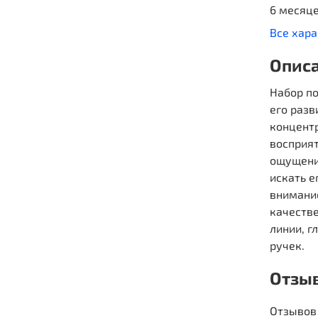
6 месяц
Все хар
Опис
Набор п
его разв
концент
восприя
ощущени
искать е
внимани
качеств
линии, г
ручек.
Отзы
Отзывов 