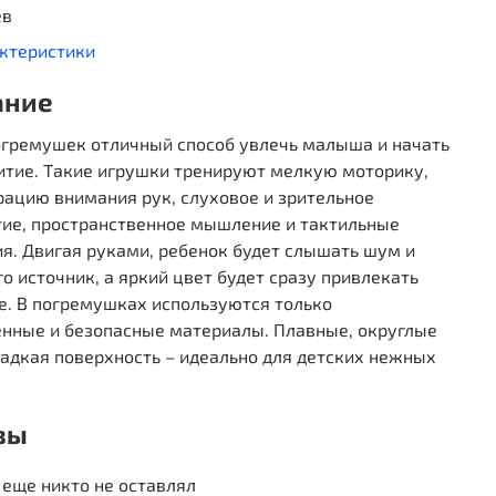
ев
актеристики
ание
огремушек отличный способ увлечь малыша и начать
итие. Такие игрушки тренируют мелкую моторику,
рацию внимания рук, слуховое и зрительное
тие, пространственное мышление и тактильные
я. Двигая руками, ребенок будет слышать шум и
го источник, а яркий цвет будет сразу привлекать
е. В погремушках используются только
енные и безопасные материалы. Плавные, округлые
ладкая поверхность – идеально для детских нежных
вы
еще никто не оставлял