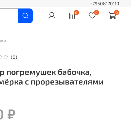
+79508170110
0
0
0
шки
(0)
р погремушек бабочка,
мёрка с прорезывателями
0 ₽