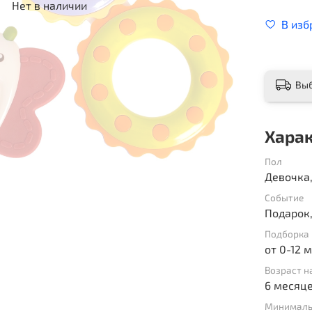
Нет в наличии
В изб
Вы
Хара
Пол
Девочка
Событие
Подарок,
Подборка 
от 0-12 
Возраст н
6 месяц
Минималь