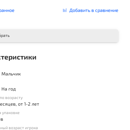
ранное
Добавить в сравнение
брать
ктеристики
, Мальчик
 На год
по возрасту
месяцев, от 1-2 лет
а упаковке
ев
ный возраст игрока