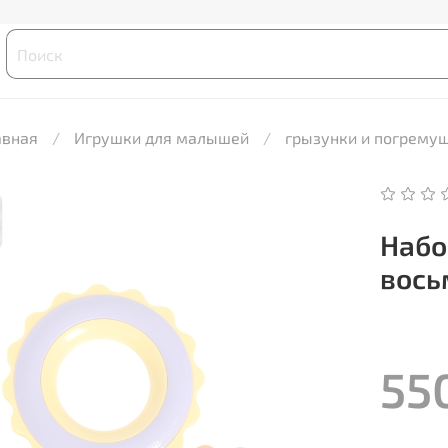
авная
Игрушки для малышей
грызунки и погрему
Набо
вось
55