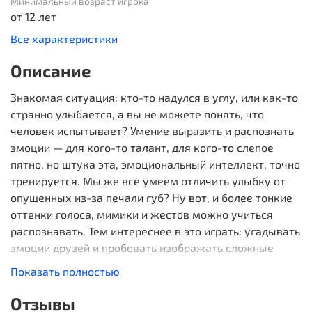
Минимальный возраст игрока
от 12 лет
Все характеристики
Описание
Знакомая ситуация: кто-то надулся в углу, или как-то
странно улыбается, а вы не можете понять, что
человек испытывает? Умение выразить и распознать
эмоции — для кого-то талант, для кого-то слепое
пятно, но штука эта, эмоциональный интеллект, точно
тренируется. Мы же все умеем отличить улыбку от
опущенных из-за печали губ? Ну вот, и более тонкие
оттенки голоса, мимики и жестов можно учиться
распознавать. Тем интереснее в это играть: угадывать
эмоции друзей и пробовать изображать сложные
чувства. Что-то же в этой игре должно быть простое...
Показать полностью
Так вот, у каждого игрока есть набор карт с эмоциями
и фишек. Чтобы игрок сделал ход, тот, кто сидит
Отзывы