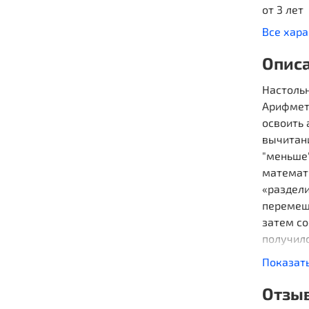
от 3 лет
Все хар
Опис
Настольн
Арифмет
освоить
вычитани
"меньше"
математ
«раздели
перемеша
затем с
получил
игрок.
Показат
Отзы