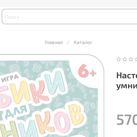
Главная
Каталог
Наст
умни
57