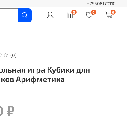
+79508170110
0
0
0
(0)
ольная игра Кубики для
ков Арифметика
0 ₽