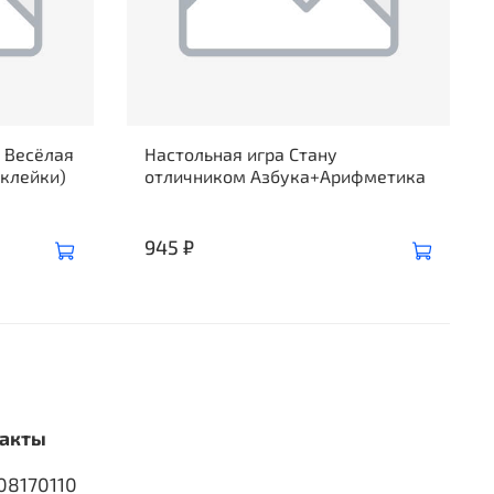
 Весёлая
Настольная игра Стану
бклейки)
отличником Азбука+Арифметика
945 ₽
акты
08170110