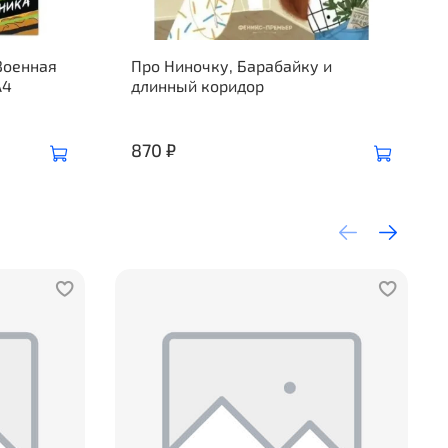
Военная
Про Ниночку, Барабайку и
А4
длинный коридор
870 ₽