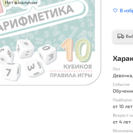
Нет в наличии
В изб
Вы
Хара
Пол
Девочка
Событие
Обучение
Подборка 
от 10 лет
Возраст н
от 4 лет
Минималь