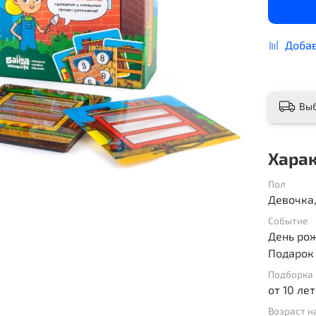
Добав
Вы
Хара
Пол
Девочка
Событие
День рож
Подарок
Подборка 
от 10 лет
Возраст н