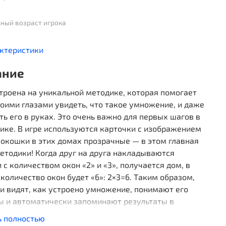
ный возраст игрока
актеристики
ание
троена на уникальной методике, которая помогает
оими глазами увидеть, что такое умножение, и даже
ь его в руках. Это очень важно для первых шагов в
ике. В игре используются карточки с изображением
 окошки в этих домах прозрачные — в этом главная
тодики! Когда друг на друга накладываются
 с количеством окон «2» и «3», получается дом, в
количество окон будет «6»: 2×3=6. Таким образом,
и видят, как устроено умножение, понимают его
ы и автоматически запоминают результаты в
 игры. Поэтому ребёнок не просто знает, что 4×3=12,
ь полностью
ет объяснить, почему. Упрощённый вариант правил