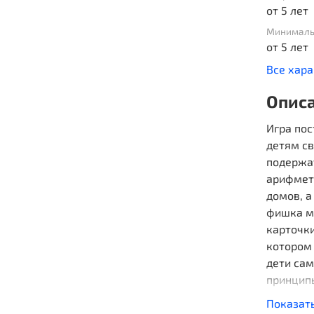
от 5 лет
Минималь
от 5 лет
Все хар
Опис
Игра пос
детям св
подержат
арифмет
домов, а
фишка ме
карточки
котором 
дети сам
принцип
процессе
Показат
но и мож