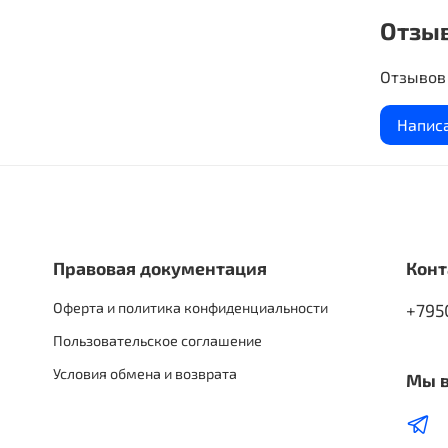
«Вижу» 
Отзы
начинать
когда ре
Отзывов 
умножен
подойдёт
Напис
котором
оттачива
Правовая документация
Конт
Оферта и политика конфиденциальности
+795
Пользовательское соглашение
Условия обмена и возврата
Мы в