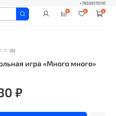
+79508170110
0
0
0
(0)
ольная игра «Много много»
30 ₽