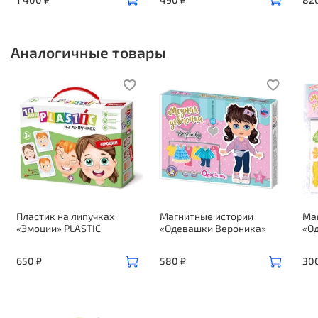
Аналогичные товары
Пластик на липучках
Магнитные истории
Ма
«Эмоции» PLASTIC
«Одевашки Вероника»
«О
650 ₽
580 ₽
30