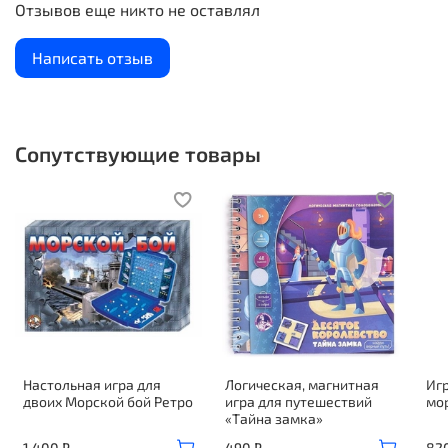
Отзывов еще никто не оставлял
Написать отзыв
Сопутствующие товары
Настольная игра для
Логическая, магнитная
Иг
двоих Морской бой Ретро
игра для путешествий
мо
«Тайна замка»
1 400 ₽
490 ₽
82