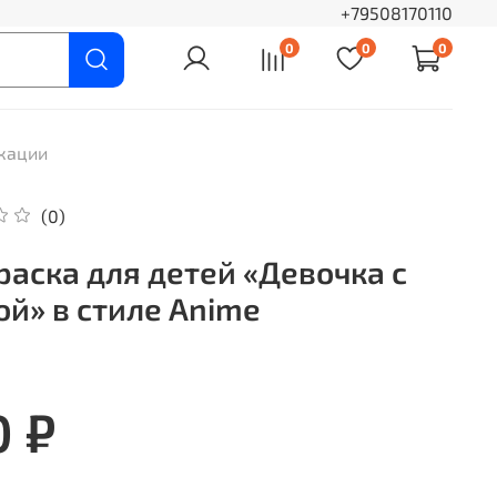
+79508170110
0
0
0
кации
(0)
раска для детей «Девочка с
ой» в стиле Anime
0 ₽