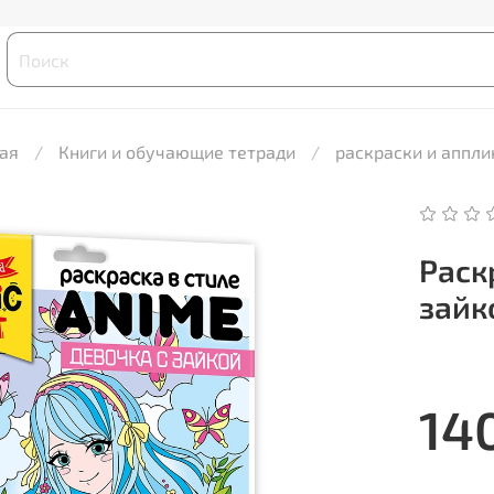
ая
Книги и обучающие тетради
раскраски и аппли
Раск
зайк
14