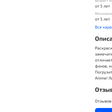
Возраст н
от 5 лет
Минималь
от 5 лет
Все хар
Опис
Раскраск
замечат
отличае
фонов, к
Погрузит
Anime! Л
Отзы
Отзывов 