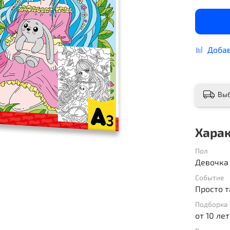
Добав
Вы
Хара
Пол
Девочка
Событие
Просто т
Подборка 
от 10 лет