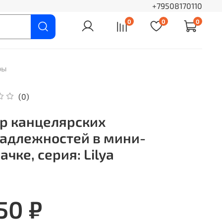
+79508170110
0
0
0
ры
(0)
р канцелярских
адлежностей в мини-
ачке, серия: Lilya
50 ₽