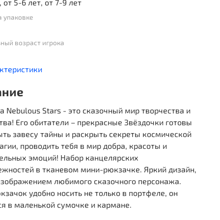
, от 5-6 лет, от 7-9 лет
а упаковке
ный возраст игрока
актеристики
ание
а Nebulous Stars - это сказочный мир творчества и
ва! Его обитатели – прекрасные Звёздочки готовы
ыть завесу тайны и раскрыть секреты космической
агии, проводить тебя в мир добра, красоты и
ельных эмоций! Набор канцелярских
ежностей в тканевом мини-рюкзачке. Яркий дизайн,
 изображением любимого сказочного персонажа.
зачок удобно носить не только в портфеле, он
я в маленькой сумочке и кармане.