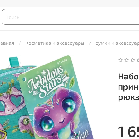
лавная
Косметика и аксессуары
сумки и аксессуа
Набо
прин
рюкз
1 6