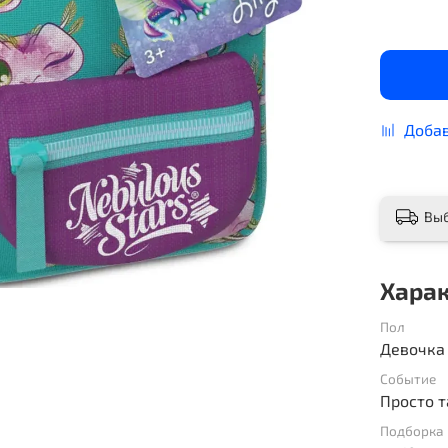
Добав
Вы
Хара
Пол
Девочка
Событие
Просто т
Подборка 