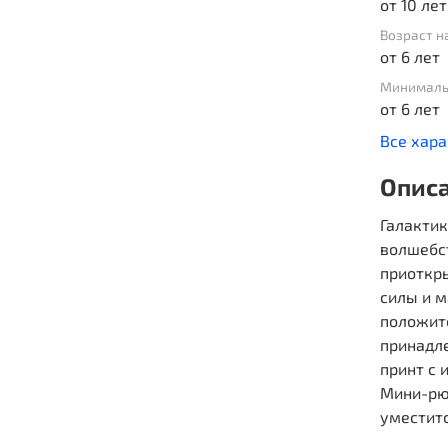
от 10 лет
Возраст н
от 6 лет
Минималь
от 6 лет
Все хар
Опис
Галактик
волшебст
приоткр
силы и м
положит
принадл
принт с
Мини-рюк
уместитс