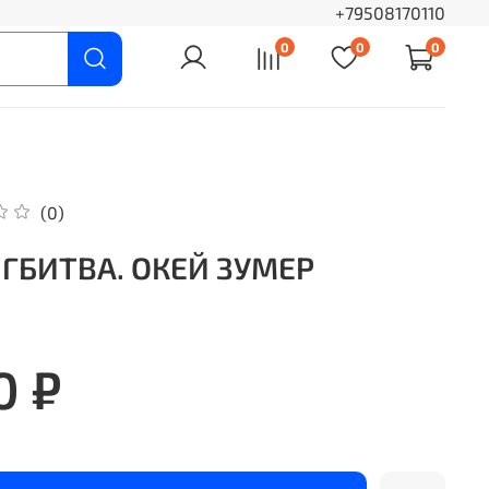
+79508170110
0
0
0
(0)
ГБИТВА. ОКЕЙ ЗУМЕР
0 ₽