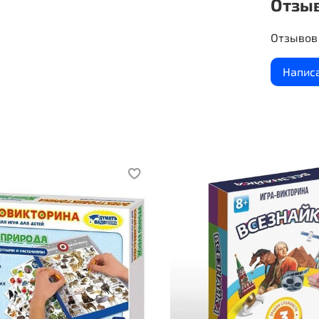
Отзы
Ход пере
Игра про
Отзывов 
Напис