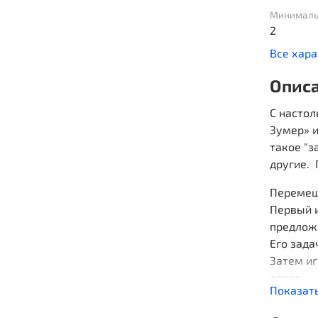
Минималь
2
Все хар
Опис
С настол
Зумер» и
такое "з
другие. 
Перемеш
Первый и
предлож
Его зада
Затем и
ответ.
Показат
Если он 
отправля