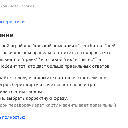
ное число игроков
актеристики
ание
ьной игрой для большой компании «Сленгбитва. Окей
гроки должны правильно ответить на вопросы: что
ашквар" и "пранк"? кто такой "гик" и "читер"? и
Победит тот, кто даст больше правильных ответов!
айте колоду и положите карточки ответами вниз.
грок берет карту и зачитывает слово и три
ения с этим словом.
ча: выбрать корректную фразу.
грок переворачивает карту и зачитывает правильный
ь полностью
угадал, забирает карту себе; если не угадал -
ет ее в сброс.