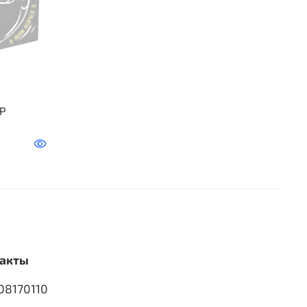
Р
акты
08170110