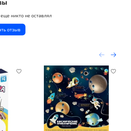
вы
дается по часовой стрелке.
должается, пока не закончится колода.
еще никто не оставлял
ать отзыв