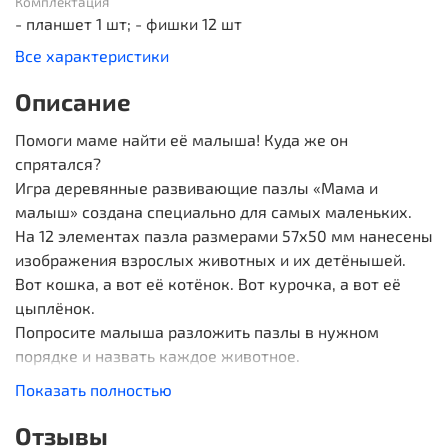
Комплектация
- планшет 1 шт; - фишки 12 шт
Все характеристики
Описание
Помоги маме найти её малыша! Куда же он
спрятался?
Игра деревянные развивающие пазлы «Мама и
малыш» создана специально для самых маленьких.
На 12 элементах пазла размерами 57х50 мм нанесены
изображения взрослых животных и их детёнышей.
Вот кошка, а вот её котёнок. Вот курочка, а вот её
цыплёнок.
Попросите малыша разложить пазлы в нужном
порядке и назвать каждое животное.
Игра выполнена из качественной фанеры, не
Показать полностью
содержат заусенцев и острых углов, поставляется в
термоусадочной плёнке и пакете термослот – такая
Отзывы