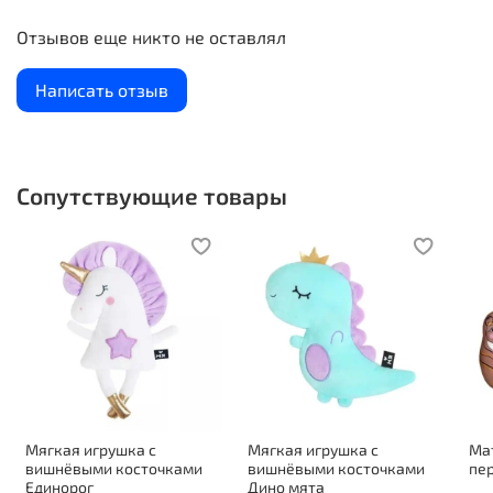
упаковка не даст пазлам рассыпаться.
Отзывов еще никто не оставлял
Написать отзыв
Сопутствующие товары
Мягкая игрушка с
Мягкая игрушка с
Ма
вишнёвыми косточками
вишнёвыми косточками
пе
Единорог
Дино мята